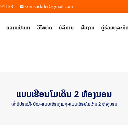
791133
somsackder@gmail.com
ຄວາມເປັນມາ
ວິໄສທັດ
ບໍລິການ
ຜົນງານ
ຄູ່ຮ່ວມທຸລະກິ
ແບບເຮືອນໂມເດິນ 2 ຫ້ອງນອນ
ເຈົ້າຢູ່ບ່ອນນີ້!-
ບ້ານ
-
ແບບເຮືອນງາມໆ
-
ແບບເຮືອນໂມເດິນ 2 ຫ້ອງນອນ