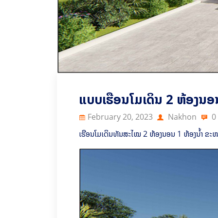
ແບບເຮືອນໂມເດິນ 2 ຫ້ອງນອ
February 20, 2023
Nakhon
0
ເຮືອນໂມເດິນທັນສະໄໝ 2 ຫ້ອງນອນ 1 ຫ້ອງນ້ຳ ຂະ