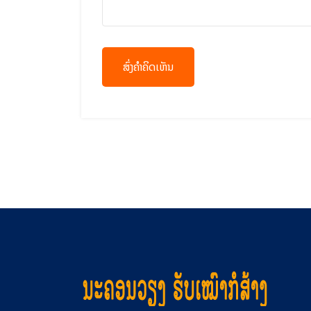
ສົ່ງຄຳຄິດເຫັນ