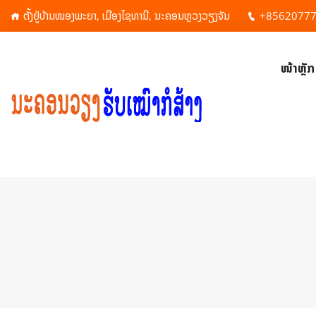
ຕັ້ງຢູ່ບ້ານໜອງພະຍາ, ເມືອງໄຊທານີ, ນະຄອນຫຼວງວຽງຈັນ
+8562077
ໜ້າຫຼັກ