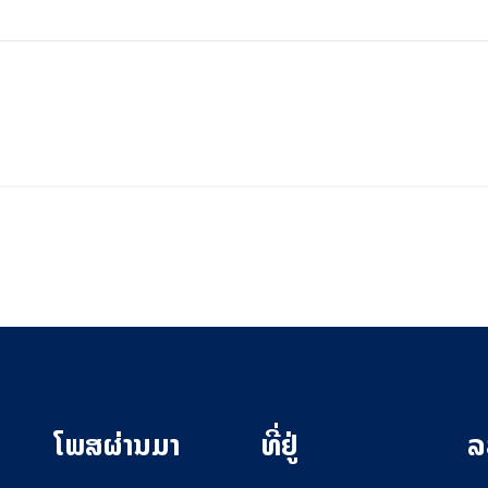
ໂພສຜ່ານມາ
ທີ່ຢູ່
ລ