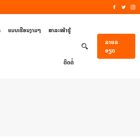
ດ
ແບບເຮືອນງາມໆ
ສາລະໜ້າຮູ້
ລາຍລ
ອຽດ
ຕິດຕໍ່