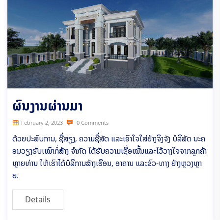
ຜົນງານຜ່ານມາ
February 2, 2023
0 Comments
ດ້ວຍປະສົບການ, ຊື່ສຽງ, ຄວາມຊື່ສັດ ແລະເອົາໃຈໃສ່ຢ່າງຈິງຈັງ ບໍລິສັດ ນະຄ
ອນວຽງຮັບເໝົາກໍ່ສ້າງ ຈຳກັດ ໄດ້ຮັບຄວາມເຊື່ອໝັ້ນແລະໄວ້ວາງໃຈຈາກລູກຄ້າ
ຫຼາຍທ່ານ ໃຫ້ເຮົາໄດ້ບໍລິການສ້າງເຮືອນ, ອາຄານ ແລະຂົວ-ທາງ ຢ່າງຫຼວງຫຼາ
ຍ.
Details