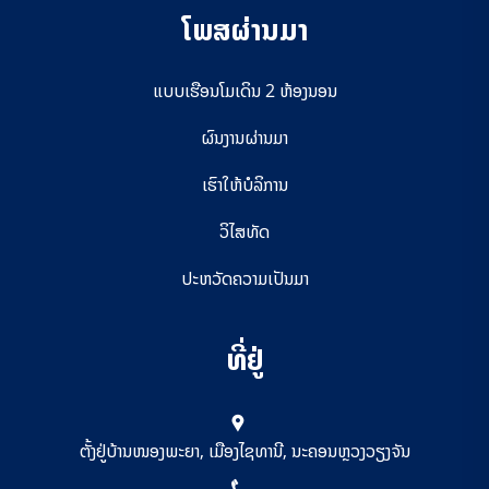
ໂພສຜ່ານມາ
ແບບເຮືອນໂມເດິນ 2 ຫ້ອງນອນ
ຜົນງານຜ່ານມາ
ເຮົາໃຫ້ບໍລິການ
ວິໄສທັດ
ປະຫວັດຄວາມເປັນມາ
ທີ່ຢູ່
ຕັ້ງຢູ່ບ້ານໜອງພະຍາ, ເມືອງໄຊທານີ, ນະຄອນຫຼວງວຽງຈັນ