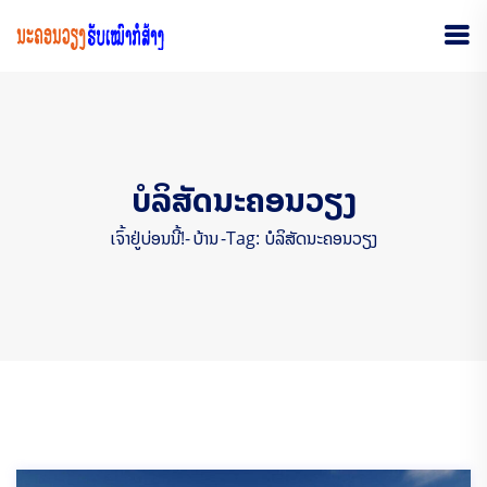
ບໍລິສັດນະຄອນວຽງ
ເຈົ້າຢູ່ບ່ອນນີ້!-
ບ້ານ
-
Tag: ບໍລິສັດນະຄອນວຽງ