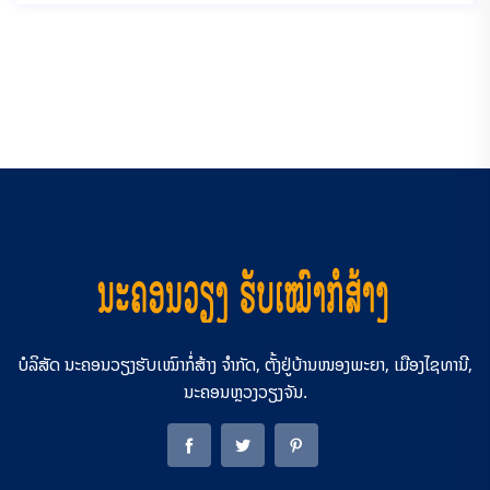
ບໍລິສັດ ນະຄອນວຽງຮັບເໝົາກໍ່ສ້າງ ຈຳກັດ, ຕັ້ງຢູ່ບ້ານໜອງພະຍາ, ເມືອງໄຊທານີ,
ນະຄອນຫຼວງວຽງຈັນ.