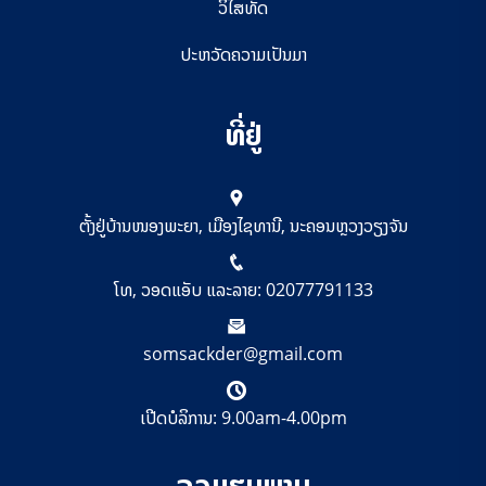
ວິໄສທັດ
ປະຫວັດຄວາມເປັນມາ
ທີ່ຢູ່
ຕັ້ງຢູ່ບ້ານໜອງພະຍາ, ເມືອງໄຊທານີ, ນະຄອນຫຼວງວຽງຈັນ
ໂທ, ວອດແອັບ ແລະລາຍ: 02077791133
somsackder@gmail.com
ເປີດບໍລິການ: 9.00am-4.00pm
ລວມຮູບພາບ