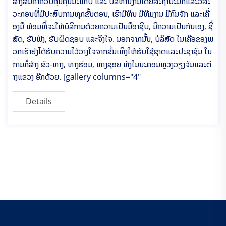
ສາງສິນຄ້າຄວບຄຸມຄຸນນະພາບ ແລະ ບໍລິຫານງານໂດຍສະຖາປະນິກແລະວິສະ
ວະກອນທີ່ມີປະສົບການທຸກຂັ້ນຕອນ, ເຮົາມີທຶນ ມີທີມງານ ມີກົນຈັກ ແລະເຄື່
ອງມື ພ້ອມທີ່ຈະໃຫ້ບໍລິການດ້ວຍຄວາມເປັນມືອາຊີບ, ມີຄວາມເປັນກັນເອງ, ຊື່
ສັດ, ຮັບຟັງ, ຮັບຜິດຊອບ ແລະຈິງໃຈ. ນອກຈາກນັ້ນ, ບໍລິສັດ ໃນເຄືອຂອງພ
ວກເຮົາຍັງໄດ້ຮັບຄວາມໄວ້ວາງໃຈຈາກຂັ້ນເທິງໃຫ້ຮັບໃຊ້ຊາດແລະປະຊາຊົນ ໃນ
ການກໍ່ສ້າງ ຂົວ-ທາງ, ທາງຮ່ອມ, ທາງຊອຍ ທັງໃນນະຄອນຫຼວງວຽງຈັນແລະຕ່
າງແຂວງ ອີກດ້ວຍ. [gallery columns="4"
Details