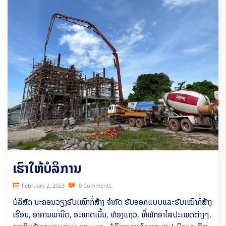
ເຮົາໃຫ້ບໍລິການ
February 2, 2023
0 Comments
ບໍລິສັດ ນະຄອນວຽງຮັບເໝົາກໍ່ສ້າງ ຈຳກັດ ຮັບອອກແບບແລະຮັບເໝົາກໍ່ສ້າງ
ເຮືອນ, ອາຄານພານິດ, ອະພາດເມັ້ນ, ຫ້ອງແຖວ, ທີ່ພັກອາໄສປະເພດຕ່າງໆ,