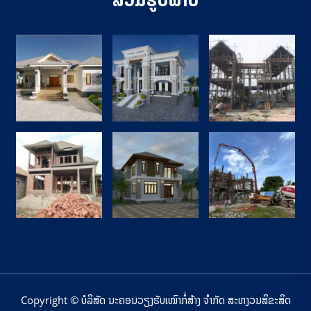
Copyright ©
ບໍລິສັດ ນະຄອນວຽງຮັບເໝົາກໍ່ສ້າງ ຈຳກັດ ສະຫງວນສິຂະສິດ