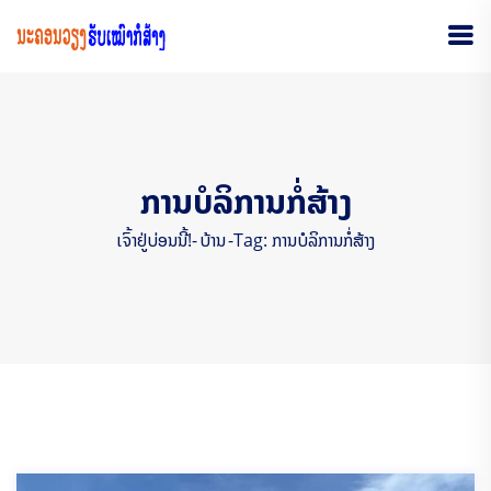
ການບໍລິການກໍ່ສ້າງ
ເຈົ້າຢູ່ບ່ອນນີ້!-
ບ້ານ
-
Tag: ການບໍລິການກໍ່ສ້າງ