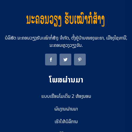
ບໍລິສັດ ນະຄອນວຽງຮັບເໝົາກໍ່ສ້າງ ຈຳກັດ, ຕັ້ງຢູ່ບ້ານໜອງພະຍາ, ເມືອງໄຊທານີ,
ນະຄອນຫຼວງວຽງຈັນ.
ໂພສຜ່ານມາ
ແບບເຮືອນໂມເດິນ 2 ຫ້ອງນອນ
ຜົນງານຜ່ານມາ
ເຮົາໃຫ້ບໍລິການ