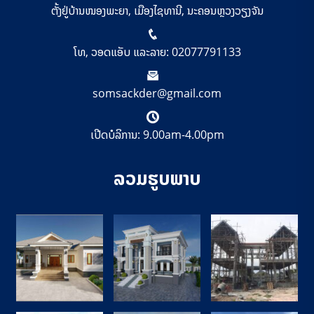
ຕັ້ງຢູ່ບ້ານໜອງພະຍາ, ເມືອງໄຊທານີ, ນະຄອນຫຼວງວຽງຈັນ
ໂທ, ວອດແອັບ ແລະລາຍ: 02077791133
somsackder@gmail.com
ເປີດບໍລິການ: 9.00am-4.00pm
ລວມຮູບພາບ