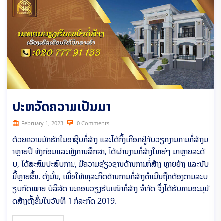
ປະຫວັດຄວາມເປັນມາ
February 1, 2023
0 Comments
ດ້ວຍຄວາມມັກຮັກໃນອາຊີບກໍ່ສ້າງ ແລະໄດ້ກິ້ງເກືອກຢູ່ກັບວຽກງານການກໍ່ສ້າງມ
າຫຼາຍປີ ທັງກ່ອນແລະຫຼັງການສຶກສາ, ໄດ້ຜ່ານງານກໍ່ສ້າງໃຫຍ່ໆ ມາຫຼາຍລະດັ
ບ, ໄດ້ສະສົມປະສົບການ, ມີຄວາມຊ່ຽວຊານດ້ານການກໍ່ສ້າງ ຫຼາຍຢ່າງ ແລະນັບ
ມື້ຫຼາຍຂຶ້ນ. ດັ່ງນັ້ນ, ເພື່ອໃຫ້ທຸລະກິດດ້ານການກໍ່ສ້າງດຳເນີນຖືກຕ້ອງຕາມລະບ
ຽບກົດໝາຍ ບໍລິສັດ ນະຄອນວຽງຮັບເໝົາກໍ່ສ້າງ ຈຳກັດ ຈຶ່ງໄດ້ຮັບການອະນຸມັ
ດສ້າງຕັ້ງຂຶ້ນໃນວັນທີ 1 ກໍລະກົດ 2019.