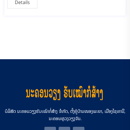
Details
ບໍລິສັດ ນະຄອນວຽງຮັບເໝົາກໍ່ສ້າງ ຈຳກັດ, ຕັ້ງຢູ່ບ້ານໜອງພະຍາ, ເມືອງໄຊທານີ,
ນະຄອນຫຼວງວຽງຈັນ.