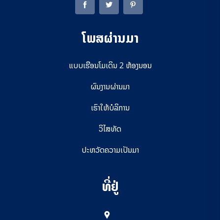
ໂພສຜ່ານມາ
ແບບເຮືອນໂມເດິນ 2 ຫ້ອງນອນ
ຜົນງານຜ່ານມາ
ເຮົາໃຫ້ບໍລິການ
ວິໄສທັດ
ປະຫວັດຄວາມເປັນມາ
ທີ່ຢູ່