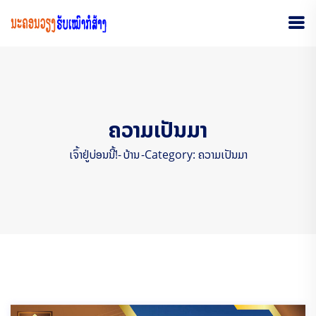
ຄວາມເປັນມາ
ເຈົ້າຢູ່ບ່ອນນີ້!-
ບ້ານ
-
Category: ຄວາມເປັນມາ